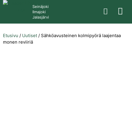
Seinäjoki
Ilmajoki
Jalasjärvi
Etusivu
/
Uutiset
/
Sähköavusteinen kolmipyörä laajentaa
monen reviiriä