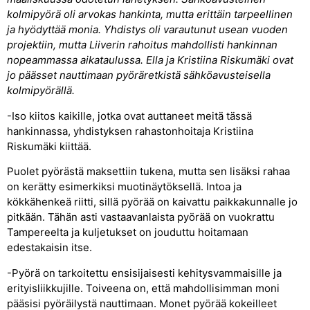
kolmipyörä oli arvokas hankinta, mutta erittäin tarpeellinen
ja hyödyttää monia. Yhdistys oli varautunut usean vuoden
projektiin, mutta Liiverin rahoitus mahdollisti hankinnan
nopeammassa aikataulussa. Ella ja Kristiina Riskumäki ovat
jo päässet nauttimaan pyöräretkistä sähköavusteisella
kolmipyörällä.
-Iso kiitos kaikille, jotka ovat auttaneet meitä tässä
hankinnassa, yhdistyksen rahastonhoitaja Kristiina
Riskumäki kiittää.
Puolet pyörästä maksettiin tukena, mutta sen lisäksi rahaa
on kerätty esimerkiksi muotinäytöksellä. Intoa ja
kökkähenkeä riitti, sillä pyörää on kaivattu paikkakunnalle jo
pitkään. Tähän asti vastaavanlaista pyörää on vuokrattu
Tampereelta ja kuljetukset on jouduttu hoitamaan
edestakaisin itse.
-Pyörä on tarkoitettu ensisijaisesti kehitysvammaisille ja
erityisliikkujille. Toiveena on, että mahdollisimman moni
pääsisi pyöräilystä nauttimaan. Monet pyörää kokeilleet