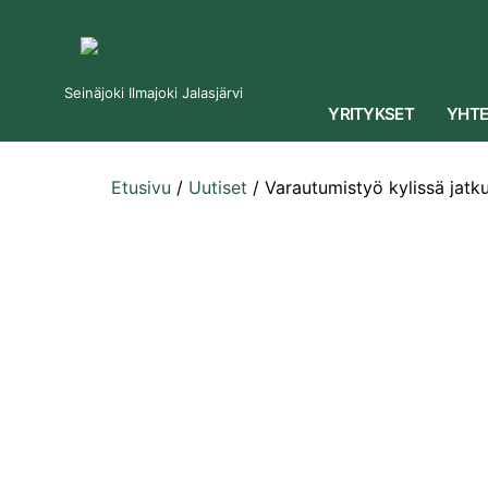
Seinäjoki Ilmajoki Jalasjärvi
YRITYKSET
YHTE
Etusivu
/
Uutiset
/
Varautumistyö kylissä jatk