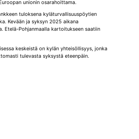
Euroopan unionin osarahoittama.
ankkeen tuloksena kyläturvallisuuspöytien
kka.
Kevään ja syksyn 2025 aikana
ssa. Etelä-Pohjanmaalla kartoitukseen saatiin
isessa keskeistä on kylän yhteisöllisyys, jonka
attomasti tulevasta syksystä eteenpäin.