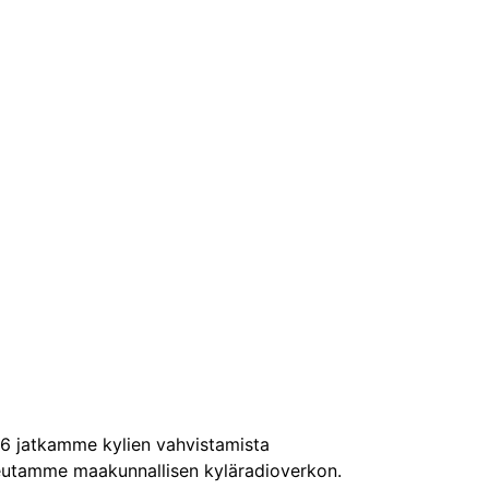
026 jatkamme kylien vahvistamista
oteutamme maakunnallisen kyläradioverkon.