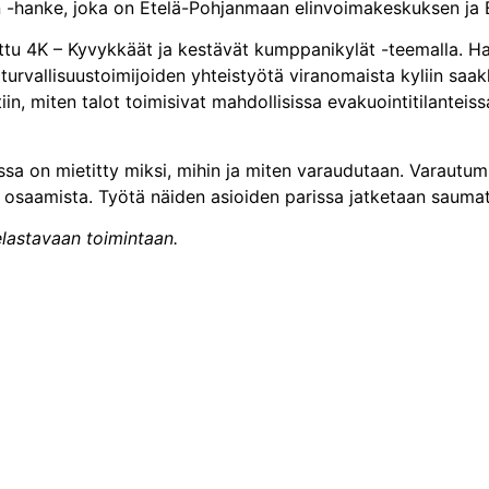
n -hanke, joka on Etelä-Pohjanmaan elinvoimakeskuksen ja 
ttu 4K – Kyvykkäät ja kestävät kumppanikylät -teemalla. H
urvallisuustoimijoiden yhteistyötä viranomaista kyliin saa
ttiin, miten talot toimisivat mahdollisissa evakuointitilantei
issa on mietitty miksi, mihin ja miten varaudutaan. Varautum
 ja osaamista. Työtä näiden asioiden parissa jatketaan saum
elastavaan toimintaan.
Yhteystiedot
Kehittämisyhdistys Liiveri ry
Könnintie 27