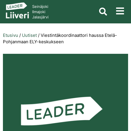
Seinäjoki
Ilmajoki
Jalasjärvi
Etusivu
/
Uutiset
/
Viestintäkoordinaattori haussa Etelä-
Pohjanmaan ELY-keskukseen