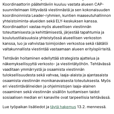
Koordinaattorin päätehtäviin kuuluu vastata alueen CAP-
suunnitelmaan liittyvästä viestinnästä ja sen kokonaisuuden
koordinoinnista Leader-ryhmien, kuntien maaseutuhallinnon
yhteistoiminta-alueiden sekä ELY-keskuksen kanssa.
Koordinaattori vastaa myös alueellisen viestinnän
toteuttamisesta ja kehittämisestä, järjestää tapahtumia ja
koulutustilaisuuksia yhteistyössä alueellisen verkoston
kanssa, luo ja vahvistaa toimijoiden verkostoa sekä räätälöi
valtakunnallista viestintää vastaamaan alueen erityispiirteitä.
Tehtävän hoitaminen edellyttää strategista ajattelua ja
näkemyksellisyyttä verkosto- ja viestintätyöhön. Tehtävässä
vaaditaan ymmärrystä ja osaamista viestinnän
tuloksellisuudesta sekä vahvaa, laaja-alaista ja ajantasaista
osaamista viestinnän monikanavaisesta toteutuksesta. Myös
eri viestintävälineiden ja ohjelmistojen laaja-alainen
osaaminen sekä viestinnän sisällön tuottamisen taidot
sosiaalisen median eri kanaville ovat tarpeellisia tehtävässä.
Lue työpaikan lisätiedot ja
täytä hakemus
13.2. mennessä.