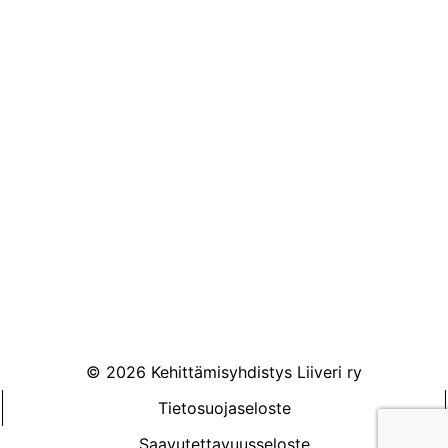
Könnintie 27
60800 Ilmajoki
toimisto@liiveri.net
© 2026 Kehittämisyhdistys Liiveri ry
Tietosuojaseloste
Saavutettavuusseloste