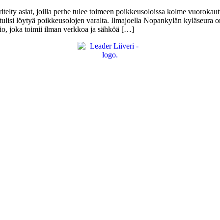
lty asiat, joilla perhe tulee toimeen poikkeusoloissa kolme vuorokautta
a tulisi löytyä poikkeusolojen varalta. Ilmajoella Nopankylän kyläseura 
io, joka toimii ilman verkkoa ja sähköä […]