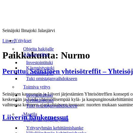
Seinäjoki Ilmajoki Jalasjärvi
Valikko
Yritykset
Liiveri
Ohjeita hakijalle
Paikkakunta:
Nurmo
Alkava yritys
Investointituki
Käynnistystuki
Peruttu: Seinäjoen yhteisötreffit – Yhteisö
Kehittämistuki
Tuki omistajanvaihdokseen
Toimiva yritys
Seinäjoen kaupungin ja Liiveri järjestämien Yhteisötreffien konsepti on 
Investointituki
keskenään ja luoda yhteisöllisempää kylä- ja kaupunginosakehittämist
Kehittämistuki
vaihteessa kolmeen ajankohtaiseen teemaan: nuorten mukaan saaminen y
Tuki omistajanvaihdokseen
Maatila
Liiverin hankemessut
Yritys- tai viljelijäryhmä
Yritysryhmän kehittämishanke