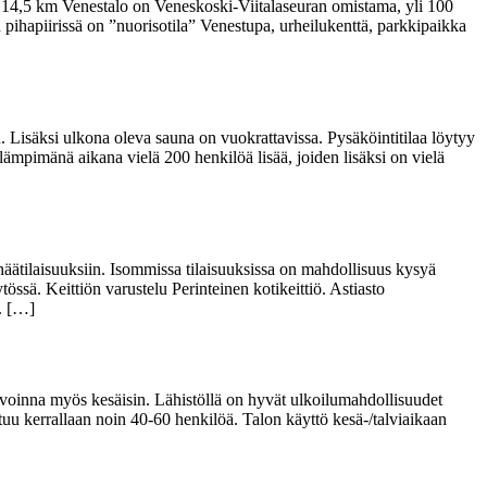
n 14,5 km Venestalo on Veneskoski-Viitalaseuran omistama, yli 100
pihapiirissä on ”nuorisotila” Venestupa, urheilukenttä, parkkipaikka
n. Lisäksi ulkona oleva sauna on vuokrattavissa. Pysäköintitilaa löytyy
u lämpimänä aikana vielä 200 henkilöä lisää, joiden lisäksi on vielä
 häätilaisuuksiin. Isommissa tilaisuuksissa on mahdollisuus kysyä
össä. Keittiön varustelu Perinteinen kotikeittiö. Astiasto
a. […]
avoinna myös kesäisin. Lähistöllä on hyvät ulkoilumahdollisuudet
mahtuu kerrallaan noin 40-60 henkilöä. Talon käyttö kesä-/talviaikaan