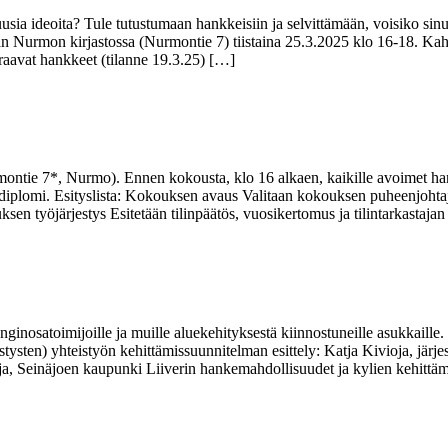
usia ideoita? Tule tutustumaan hankkeisiin ja selvittämään, voisiko sin
än Nurmon kirjastossa (Nurmontie 7) tiistaina 25.3.2025 klo 16-18. Kah
uraavat hankkeet (tilanne 19.3.25) […]
ontie 7*, Nurmo). Ennen kokousta, klo 16 alkaen, kaikille avoimet hank
omi. Esityslista: Kokouksen avaus Valitaan kokouksen puheenjohtaja, s
en työjärjestys Esitetään tilinpäätös, vuosikertomus ja tilintarkastaja
upunginosatoimijoille ja muille aluekehityksestä kiinnostuneille asukkail
sten) yhteistyön kehittämissuunnitelman esittely: Katja Kivioja, järje
ja, Seinäjoen kaupunki Liiverin hankemahdollisuudet ja kylien kehittä