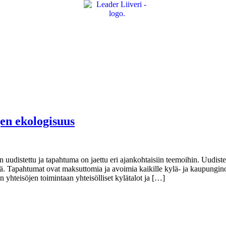
jen ekologisuus
uudistettu ja tapahtuma on jaettu eri ajankohtaisiin teemoihin. Uudistetu
ä. Tapahtumat ovat maksuttomia ja avoimia kaikille kylä- ja kaupunginos
hteisöjen toimintaan yhteisölliset kylätalot ja […]