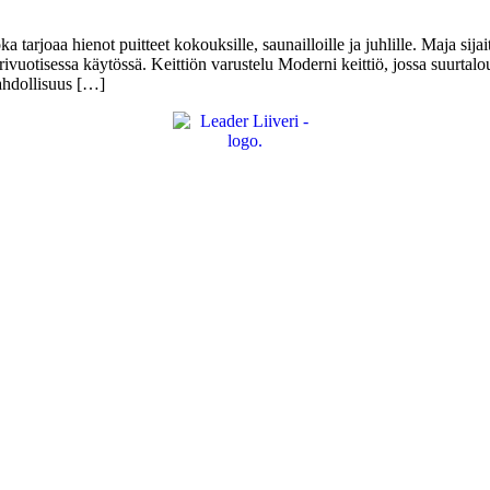
tarjoaa hienot puitteet kokouksille, saunailloille ja juhlille. Maja sij
ivuotisessa käytössä. Keittiön varustelu Moderni keittiö, jossa suurtalo
Mahdollisuus […]