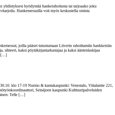
un yhdistyksesi hyödyntää hankerahoitusta tai tarjoaako joku
vitarjoilu. Hankemessuilla voit myös keskustella omista
emessut, joilla pääset tutustumaan Liiverin rahoittamiin hankkeisiin
ihteeri, kaksi pöytäkirjantarkastajaa ja kaksi ääntenlaskijaa
n […]
le. 30.10. klo 17-19 Nurmo & kantakaupunki: Venestalo, Viitalantie 221,
stötyönkoordinaattori, Seinäjoen kaupunki Kulttuuripalveluiden
minen: Telle […]