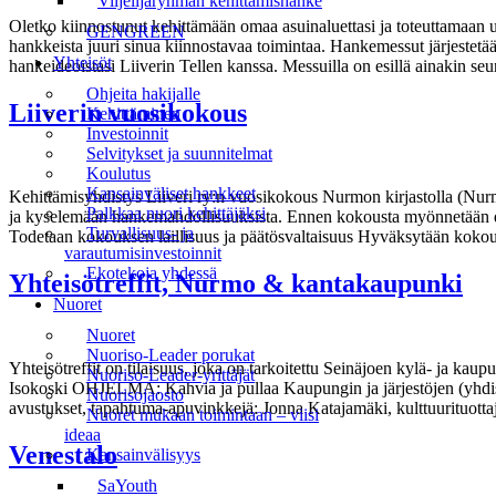
Viljelijäryhmän kehittämishanke
Oletko kiinnostunut kehittämään omaa asuinaluettasi ja toteuttamaan u
GENGREEN
hankkeista juuri sinua kiinnostavaa toimintaa. Hankemessut järjestetä
Yhteisöt
hankeideoistasi Liiverin Tellen kanssa. Messuilla on esillä ainakin se
Ohjeita hakijalle
Liiverin vuosikokous
Kehittäminen
Investoinnit
Selvitykset ja suunnitelmat
Koulutus
Kansainväliset hankkeet
Kehittämisyhdistys Liiveri ry:n vuosikokous Nurmon kirjastolla (Nurm
Palkkaa nuori kehittäjäksi
ja kyselemään hankemahdollisuuksista. Ennen kokousta myönnetään dipl
Turvallisuus- ja
Todetaan kokouksen laillisuus ja päätösvaltaisuus Hyväksytään kokouks
varautumisinvestoinnit
Ekotekoja yhdessä
Yhteisötreffit, Nurmo & kantakaupunki
Nuoret
Nuoret
Nuoriso-Leader porukat
Yhteisötreffit on tilaisuus, joka on tarkoitettu Seinäjoen kylä- ja ka
Nuoriso-Leader-yrittäjät
Isokoski OHJELMA: Kahvia ja pullaa Kaupungin ja järjestöjen (yhdisty
Nuorisojaosto
avustukset, tapahtuma-apuvinkkejä: Jonna Katajamäki, kulttuurituotta
Nuoret mukaan toimintaan – viisi
ideaa
Venestalo
Kansainvälisyys
SaYouth