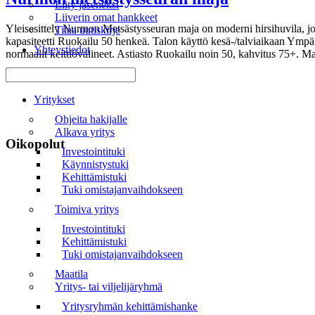
Liity jäseneksi
Liiverin omat hankkeet
Yleisesittely Nurmon Metsästysseuran maja on moderni hirsihuvila, joka 
Tilaa uutiskirje
kapasiteetti Ruokailu 50 henkeä. Talon käyttö kesä-/talviaikaan Ympär
Yhteystiedot
normaalit keittiövälineet. Astiasto Ruokailu noin 50, kahvitus 75+. 
Valikko
Yritykset
Ohjeita hakijalle
Alkava yritys
Oikopolut
Investointituki
Käynnistystuki
Etusivu
Kehittämistuki
Tuki omistajanvaihdokseen
Uutiset
Toimiva yritys
Tapahtumat
Investointituki
Kehittämistuki
Liiveri
Tuki omistajanvaihdokseen
Maatila
Yhteystiedot
Yritys- tai viljelijäryhmä
Tilaa uutiskirje
Yritysryhmän kehittämishanke