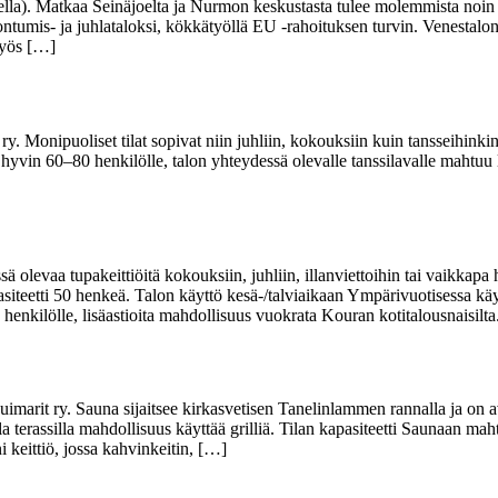
skella). Matkaa Seinäjoelta ja Nurmon keskustasta tulee molemmista noi
tumis- ja juhlataloksi, kökkätyöllä EU -rahoituksen turvin. Venestalon 
 myös […]
y. Monipuoliset tilat sopivat niin juhliin, kokouksiin kuin tansseihinki
ävät hyvin 60–80 henkilölle, talon yhteydessä olevalle tanssilavalle mahtu
 olevaa tupakeittiöitä kokouksiin, juhliin, illanviettoihin tai vaikkapa
siteetti 50 henkeä. Talon käyttö kesä-/talviaikaan Ympärivuotisessa käyt
 henkilölle, lisäastioita mahdollisuus vuokrata Kouran kotitalousnaisilt
imarit ry. Sauna sijaitsee kirkasvetisen Tanelinlammen rannalla ja on 
tulla terassilla mahdollisuus käyttää grilliä. Tilan kapasiteetti Saunaan 
keittiö, jossa kahvinkeitin, […]