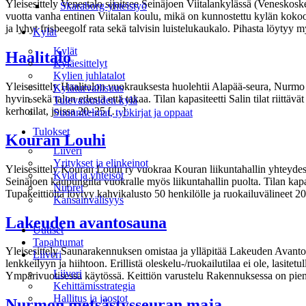
Yleisesittely Venestalo sijaitsee Seinäjoen Viitalankylässä (Venesko
Skaraborg-yhteistyö
vuotta vanha entinen Viitalan koulu, mikä on kunnostettu kylän kokoon
ja lyhyt frisbeegolf rata sekä talvisin luistelukaukalo. Pihasta löytyy
Kylät
Kylät
Haalitalo
Kyläesittelyt
Kylien juhlatalot
Yleisesittely Haalitalon vuokrauksesta huolehtii Alapää-seura, Nurmo r
Kyläturvallisuus
hyvin sekä talon edestä että takaa. Tilan kapasiteetti Salin tilat riitt
Tulevaisuuden kylä
kerhotilat, joissa 20–25 […]
Suunnitelmat, työkirjat ja oppaat
Tulokset
Kouran Louhi
Liiveri
Yritykset ja elinkeinot
Yleisesittely Kouran Louhi ry vuokraa Kouran liikuntahallin yhteydessä
Kylät ja yhteisöt
Seinäjoen kaupungilta vuokralle myös liikuntahallin puolta. Tilan kapa
Nuoret
Tupakeittiöltä löytyy kahvikalusto 50 henkilölle ja ruokailuvälineet 20
Kansainvälisyys
Lakeuden avantosauna
Valikko
Uutiset
Tapahtumat
Yleisesittely Saunarakennuksen omistaa ja ylläpitää Lakeuden Avantou
Liiveri
lenkkeilyyn ja hiihtoon. Erillistä oleskelu-/ruokailutilaa ei ole, lasite
Liiveri
Ympärivuotisessa käytössä. Keittiön varustelu Rakennuksessa on pieni 
Kehittämisstrategia
Hallitus ja jaostot
Nurmon metsästysseuran maja