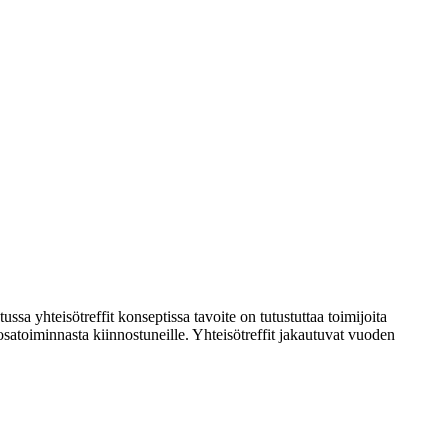
ssa yhteisötreffit konseptissa tavoite on tutustuttaa toimijoita
atoiminnasta kiinnostuneille. Yhteisötreffit jakautuvat vuoden