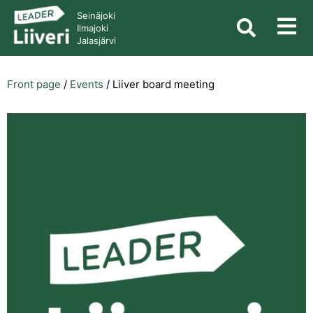
Seinäjoki
Ilmajoki
Jalasjärvi
Front page
/
Events
/
Liiver board meeting